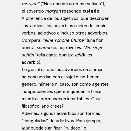
morgen”
(“Nos encontraremos mañana”),
el adverbio
morgen
responde
cuándo
.
A diferencia de los adjetivos, que describen
sustantivos, los adverbios suelen describir
verbos, adjetivos o incluso otros adverbios.
Compara:
“eine schöne Blume”
(una flor
bonita:
schöne
es adjetivo) vs.
“Sie singt
schön”
(ella canta bonito:
schön
es
adverbio).
Lo genial es que los adverbios en alemán
no concuerdan con el sujeto: no tienen
género, número ni caso, son como agentes
independientes que enriquecen la frase
mientras permanecen inmutables. Casi
filosófico, ¿no crees?
Además, algunos adverbios son formas
“congeladas” de adjetivos. Por ejemplo,
laut
puede significar “ruidoso” o