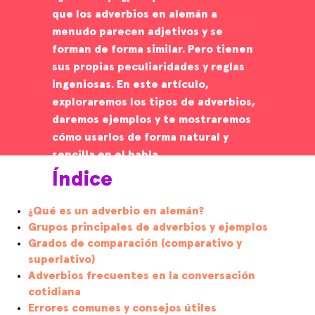
que los adverbios en alemán a
menudo parecen adjetivos y se
forman de forma similar. Pero tienen
sus propias peculiaridades y reglas
ingeniosas. En este artículo,
exploraremos los tipos de adverbios,
daremos ejemplos y te mostraremos
cómo usarlos de forma natural y
sencilla en el habla.
Índice
¿Qué es un adverbio en alemán?
Grupos principales de adverbios y ejemplos
Grados de comparación (comparativo y
superlativo)
Adverbios frecuentes en la conversación
cotidiana
Errores comunes y consejos útiles