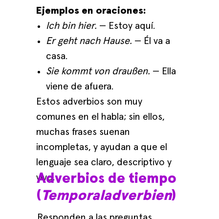
Ejemplos en oraciones:
Ich bin hier.
— Estoy aquí.
Er geht nach Hause.
— Él va a
casa.
Sie kommt von draußen.
— Ella
viene de afuera.
Estos adverbios son muy
comunes en el habla; sin ellos,
muchas frases suenan
incompletas, y ayudan a que el
lenguaje sea claro, descriptivo y
Adverbios de tiempo
vivo.
(
Temporaladverbien
)
Responden a las preguntas