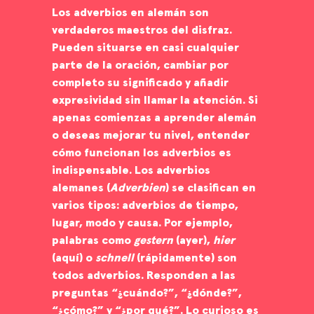
Los adverbios en alemán son
verdaderos maestros del disfraz.
Pueden situarse en casi cualquier
parte de la oración, cambiar por
completo su significado y añadir
expresividad sin llamar la atención. Si
apenas comienzas a aprender alemán
o deseas mejorar tu nivel, entender
cómo funcionan los adverbios es
indispensable. Los adverbios
alemanes (
Adverbien
) se clasifican en
varios tipos: adverbios de tiempo,
lugar, modo y causa. Por ejemplo,
palabras como
gestern
(ayer),
hier
(aquí) o
schnell
(rápidamente) son
todos adverbios. Responden a las
preguntas “¿cuándo?”, “¿dónde?”,
“¿cómo?” y “¿por qué?”. Lo curioso es