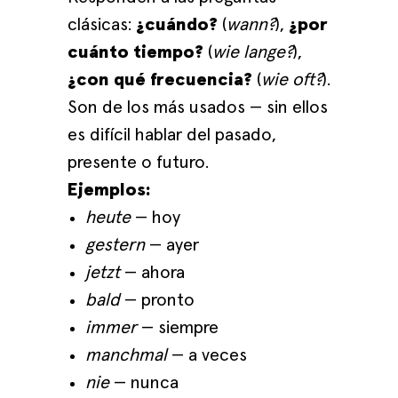
clásicas:
¿cuándo?
(
wann?
),
¿por
cuánto tiempo?
(
wie lange?
),
¿con qué frecuencia?
(
wie oft?
).
Son de los más usados — sin ellos
es difícil hablar del pasado,
presente o futuro.
Ejemplos:
heute
— hoy
gestern
— ayer
jetzt
— ahora
bald
— pronto
immer
— siempre
manchmal
— a veces
nie
— nunca