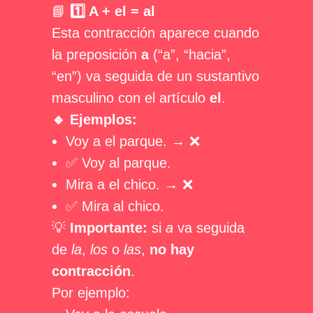
📘
1️⃣ A + el = al
Esta contracción aparece cuando
la preposición
a
(“a”, “hacia”,
“en”) va seguida de un sustantivo
masculino con el artículo
el
.
🔹 Ejemplos:
Voy a el parque. → ❌
✅ Voy al parque.
Mira a el chico. → ❌
✅ Mira al chico.
💡
Importante:
si
a
va seguida
de
la
,
los
o
las
,
no hay
contracción
.
Por ejemplo: