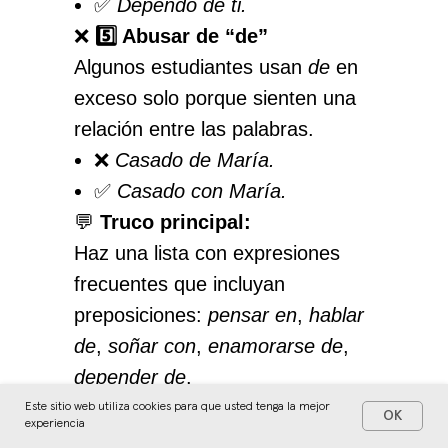
✅
Dependo de ti.
❌
5️⃣ Abusar de “de”
Algunos estudiantes usan
de
en
exceso solo porque sienten una
relación entre las palabras.
❌
Casado de María.
✅
Casado con María.
💬
Truco principal:
Haz una lista con expresiones
frecuentes que incluyan
preposiciones:
pensar en
,
hablar
de
,
soñar con
,
enamorarse de
,
depender de
.
Repítelas cada día dentro de una
Este sitio web utiliza cookies para que usted tenga la mejor
OK
experiencia
frase. En poco tiempo empezarás