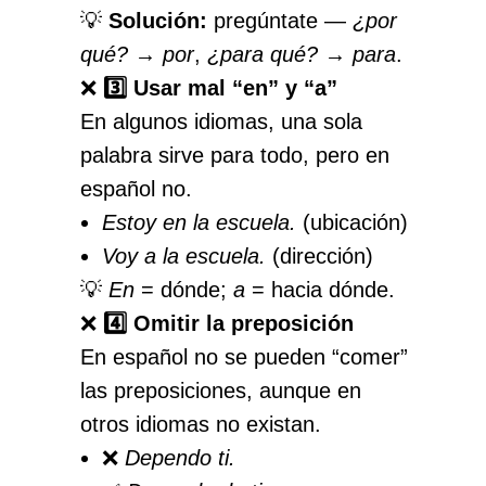
💡
Solución:
pregúntate —
¿por
qué?
→
por
,
¿para qué?
→
para
.
❌
3️⃣ Usar mal “en” y “a”
En algunos idiomas, una sola
palabra sirve para todo, pero en
español no.
Estoy en la escuela.
(ubicación)
Voy a la escuela.
(dirección)
💡
En
= dónde;
a
= hacia dónde.
❌
4️⃣ Omitir la preposición
En español no se pueden “comer”
las preposiciones, aunque en
otros idiomas no existan.
❌
Dependo ti.