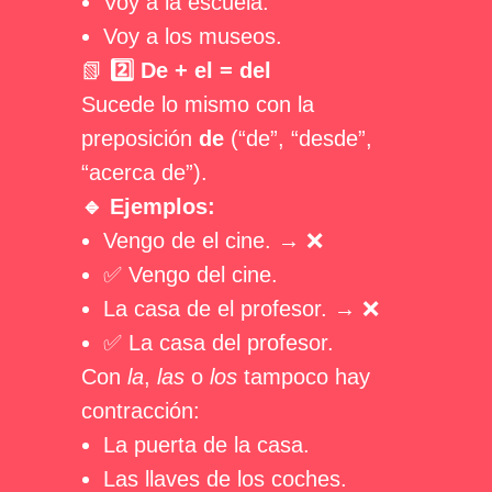
Voy a la escuela.
Voy a los museos.
📗
2️⃣ De + el = del
Sucede lo mismo con la
preposición
de
(“de”, “desde”,
“acerca de”).
🔹 Ejemplos:
Vengo de el cine. → ❌
✅ Vengo del cine.
La casa de el profesor. → ❌
✅ La casa del profesor.
Con
la
,
las
o
los
tampoco hay
contracción:
La puerta de la casa.
Las llaves de los coches.