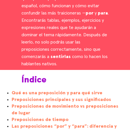
español, cómo funcionan y cómo evitar
confundir las más traicioneras —
por
y
para
.
Encontrarás tablas, ejemplos, ejercicios y
expresiones reales que te ayudarán a
dominar el tema rápidamente. Después de
leerlo, no solo podrás usar las
preposiciones correctamente, sino que
comenzarás a
sentirlas
como lo hacen los
hablantes nativos.
Índice
Qué es una preposición y para qué sirve
Preposiciones principales y sus significados
Preposiciones de movimiento vs preposiciones
de lugar
Preposiciones de tiempo
Las preposiciones “por” y “para”: diferencia y