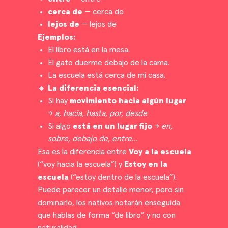
cerca de
— cerca de
lejos de
— lejos de
Ejemplos:
El libro está en la mesa.
El gato duerme debajo de la cama.
La escuela está cerca de mi casa.
🔸
La diferencia esencial:
Si hay
movimiento hacia algún lugar
→
a, hacia, hasta, por, desde
.
Si algo
está en un lugar fijo
→
en,
sobre, debajo de, entre…
Esa es la diferencia entre
Voy a la escuela
(“voy hacia la escuela”) y
Estoy en la
escuela
(“estoy dentro de la escuela”).
Puede parecer un detalle menor, pero sin
dominarlo, los nativos notarán enseguida
que hablas de forma “de libro” y no con
naturalidad.