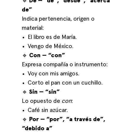
🔹
De — “de”, “desde”, “acerca
de”
Indica pertenencia, origen o
material:
El libro es de María.
Vengo de México.
🔹
Con — “con”
Expresa compañía o instrumento:
Voy con mis amigos.
Corto el pan con un cuchillo.
🔹
Sin — “sin”
Lo opuesto de
con
:
Café sin azúcar.
🔹
Por — “por”, “a través de”,
“debido a”