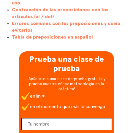
uso
Contracción de las preposiciones con los
artículos (al / del)
Errores comunes con las preposiciones y cómo
evitarlos
Tabla de preposiciones en español
Prueba una clase de
prueba
¡Apúntate a una clase de prueba gratuita y
prueba nuestra eficaz metodología en la
práctica!
en línea
en el momento que más le convenga