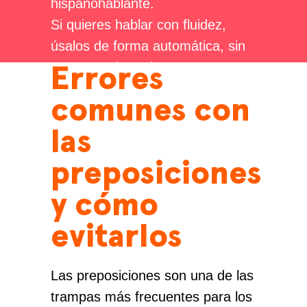
hispanohablante.
Si quieres hablar con fluidez,
úsalos de forma automática, sin
pensar en la regla.
Errores
comunes con
las
preposiciones
y cómo
evitarlos
Las preposiciones son una de las
trampas más frecuentes para los