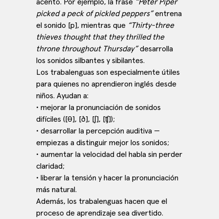
acento. Por ejemplo, la frase
“Peter Piper
picked a peck of pickled peppers”
entrena
el sonido [p], mientras que
“Thirty-three
thieves thought that they thrilled the
throne throughout Thursday”
desarrolla
los sonidos silbantes y sibilantes.
Los trabalenguas son especialmente útiles
para quienes no aprendieron inglés desde
niños. Ayudan a:
• mejorar la pronunciación de sonidos
difíciles ([θ], [ð], [ʃ], [ʧ]);
• desarrollar la percepción auditiva —
empiezas a distinguir mejor los sonidos;
• aumentar la velocidad del habla sin perder
claridad;
• liberar la tensión y hacer la pronunciación
más natural.
Además, los trabalenguas hacen que el
proceso de aprendizaje sea divertido.