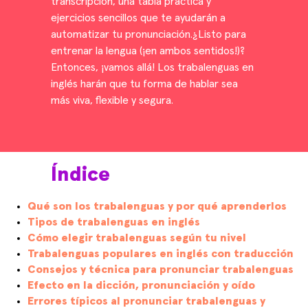
transcripción, una tabla práctica y
ejercicios sencillos que te ayudarán a
automatizar tu pronunciación.¿Listo para
entrenar la lengua (¡en ambos sentidos!)?
Entonces, ¡vamos allá! Los trabalenguas en
inglés harán que tu forma de hablar sea
más viva, flexible y segura.
Índice
Qué son los trabalenguas y por qué aprenderlos
Tipos de trabalenguas en inglés
Cómo elegir trabalenguas según tu nivel
Trabalenguas populares en inglés con traducción
Consejos y técnica para pronunciar trabalenguas
Efecto en la dicción, pronunciación y oído
Errores típicos al pronunciar trabalenguas y