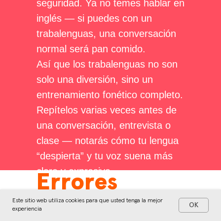
seguridad. Ya no temes hablar en
inglés — si puedes con un
trabalenguas, una conversación
normal será pan comido.
Así que los trabalenguas no son
solo una diversión, sino un
entrenamiento fonético completo.
Repítelos varias veces antes de
una conversación, entrevista o
clase — notarás cómo tu lengua
“despierta” y tu voz suena más
clara y expresiva.
Errores
típicos al
Este sitio web utiliza cookies para que usted tenga la mejor
OK
experiencia