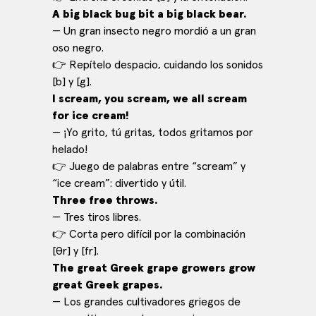
A big black bug bit a big black bear.
— Un gran insecto negro mordió a un gran
oso negro.
👉 Repítelo despacio, cuidando los sonidos
[b] y [g].
I scream, you scream, we all scream
for ice cream!
— ¡Yo grito, tú gritas, todos gritamos por
helado!
👉 Juego de palabras entre “scream” y
“ice cream”: divertido y útil.
Three free throws.
— Tres tiros libres.
👉 Corta pero difícil por la combinación
[θr] y [fr].
The great Greek grape growers grow
great Greek grapes.
— Los grandes cultivadores griegos de