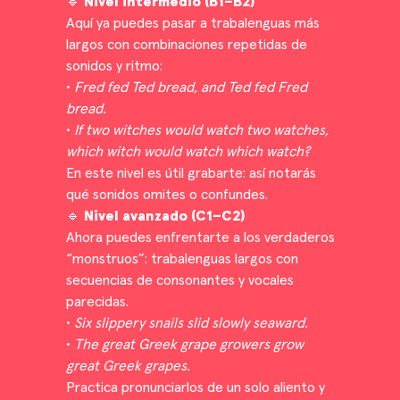
🔹
Nivel intermedio (B1–B2)
Aquí ya puedes pasar a trabalenguas más
largos con combinaciones repetidas de
sonidos y ritmo:
•
Fred fed Ted bread, and Ted fed Fred
bread.
•
If two witches would watch two watches,
which witch would watch which watch?
En este nivel es útil grabarte: así notarás
qué sonidos omites o confundes.
🔹
Nivel avanzado (C1–C2)
Ahora puedes enfrentarte a los verdaderos
“monstruos”: trabalenguas largos con
secuencias de consonantes y vocales
parecidas.
•
Six slippery snails slid slowly seaward.
•
The great Greek grape growers grow
great Greek grapes.
Practica pronunciarlos de un solo aliento y