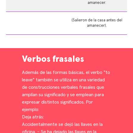
amanecer.
(Salieron de la casa antes del
amanecer).
Verbos frasales
Además de las formas básicas, el verbo "to
leave" también se utiliza en una variedad
de construcciones verbales frasales que
amplían su significado y se emplean para
expresar distintos significados. Por
ejemplo:
Deja atrás:
Accidentalmente se dejó las llaves en la
oficina. - Se ha dejado las llaves en la