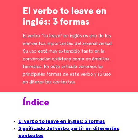
El verbo to leave en
inglés: 3 formas
El verbo "to leave" en inglés es uno de los
elementos importantes del arsenal verbal.
Su uso está muy extendido tanto en la
conversación cotidiana como en ámbitos
formales. En este artículo veremos las
principales formas de este verbo y su uso
en diferentes contextos.
Índice
El verbo to leave en inglés: 3 formas
Significado del verbo partir en diferentes
contextos