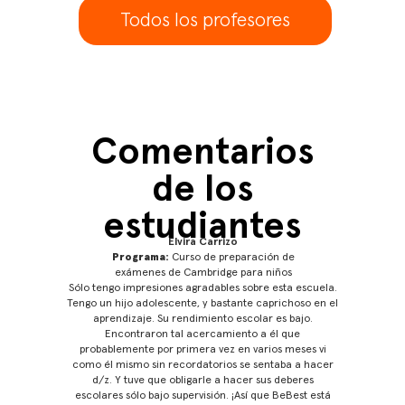
Todos los profesores
Comentarios
de los
estudiantes
Elvira Carrizo
Programa:
Curso de preparación de
exámenes de Cambridge para niños
Sólo tengo impresiones agradables sobre esta escuela.
curso de
No 
Tengo un hijo adolescente, y bastante caprichoso en el
ama aquí
Excel
aprendizaje. Su rendimiento escolar es bajo.
certé,
raro 
Encontraron tal acercamiento a él que
l examen
pro
probablemente por primera vez en varios meses vi
ndo en
mayoría
como él mismo sin recordatorios se sentaba a hacer
areas.
Observ
d/z. Y tuve que obligarle a hacer sus deberes
mu
escolares sólo bajo supervisión. ¡Así que BeBest está