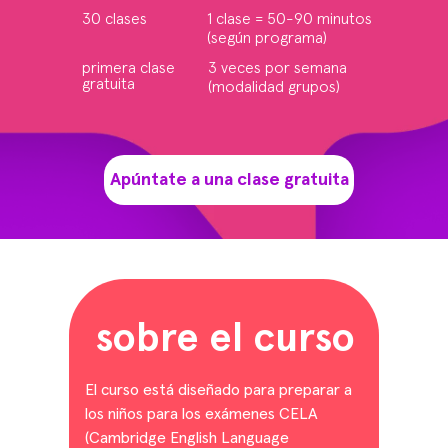
30 clases
1 clase = 50-90 minutos
(según programa)
primera clase
3 veces por semana
gratuita
(modalidad grupos)
Apúntate a una clase gratuita
sobre el curso
El curso está diseñado para preparar a
los niños para los exámenes CELA
(Cambridge English Language