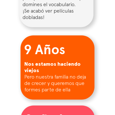
domines el vocabulario.
¡Se acabó ver películas
dobladas!
9 Años
Nos estamos haciendo
viejos
Pero nuestra familia no deja
de crecer y queremos que
formes parte de ella