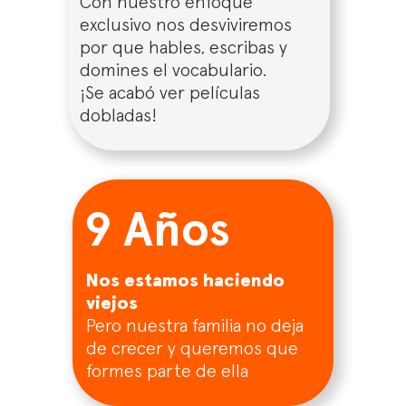
Con nuestro enfoque
exclusivo nos desviviremos
por que hables, escribas y
domines el vocabulario.
¡Se acabó ver películas
dobladas!
9 Años
Nos estamos haciendo
viejos
Pero nuestra familia no deja
de crecer y queremos que
formes parte de ella