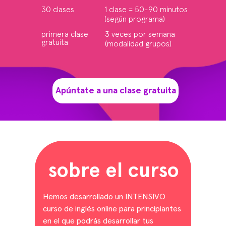
30 clases
1 clase = 50-90 minutos
(según programa)
primera clase
3 veces por semana
gratuita
(modalidad grupos)
Apúntate a una clase gratuita
sobre el curso
Hemos desarrollado un INTENSIVO
curso de inglés online para principiantes
en el que podrás desarrollar tus