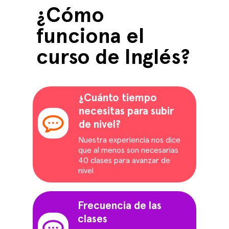
¿Cómo
funciona el
curso de Inglés?
¿Cuánto tiempo
necesitas para subir
de nivel?
Nuestra experiencia nos dice
que al menos son necesarias
40 clases para avanzar de
nivel
Frecuencia de las
clases