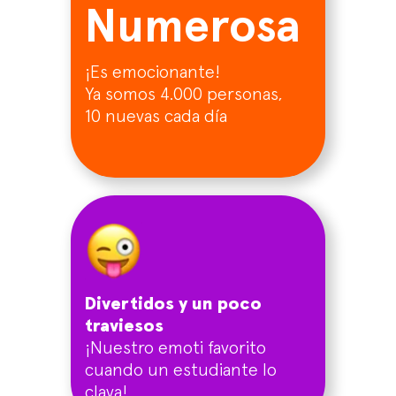
Numerosa
¡Es emocionante!
Ya somos 4.000 personas,
10 nuevas cada día
Divertidos y un poco
traviesos
¡Nuestro emoti favorito
cuando un estudiante lo
clava!