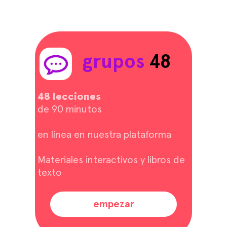
grupos
48
48 lecciones
de 90 minutos
en línea en nuestra plataforma
Materiales interactivos y libros de
texto
empezar