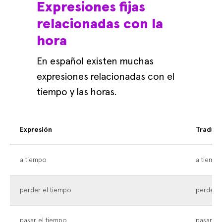
Expresiones fijas
relacionadas con la
hora
En español existen muchas
expresiones relacionadas con el
tiempo y las horas.
Expresión
Traduc
a tiempo
a tiemp
perder el tiempo
perder e
pasar el tiempo
pasar el