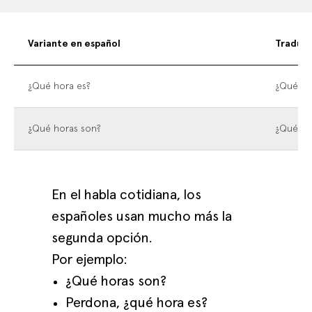
Variante en español
Traduc
¿Qué hora es?
¿Qué ho
¿Qué horas son?
¿Qué ho
En el habla cotidiana, los
españoles usan mucho más la
segunda opción.
Por ejemplo:
¿Qué horas son?
Perdona, ¿qué hora es?