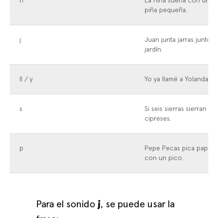
ñ
La niña sueña con una
piña pequeña.
j
Juan junta jarras junto al
jardín.
ll / y
Yo ya llamé a Yolanda.
s
Si seis sierras sierran sei
cipreses.
p
Pepe Pecas pica papas
con un pico.
Para el sonido
j
, se puede usar la