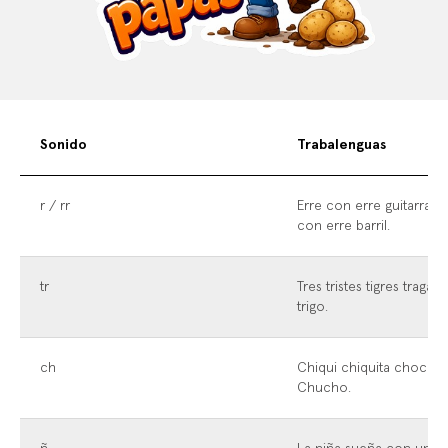
Sonido
Trabalenguas
r / rr
Erre con erre guitarra, e
con erre barril.
tr
Tres tristes tigres tragan
trigo.
ch
Chiqui chiquita choca 
Chucho.